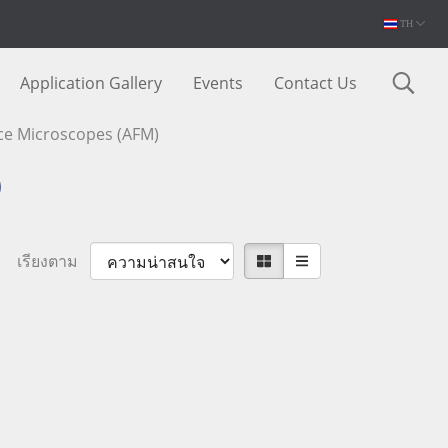
TH
Application Gallery
Events
Contact Us
ce Microscopes (AFM)
)
เรียงตาม