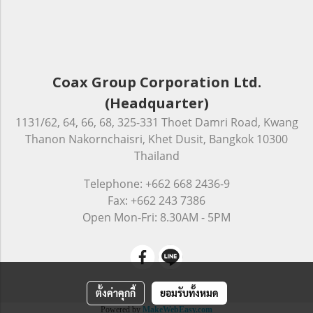
Coax Group Corporation Ltd.
(Headquarter)
1131/62, 64, 66, 68, 325-331 Thoet Damri Road, Kwang
Thanon Nakornchaisri, Khet Dusit, Bangkok 10300
Thailand
Telephone: +662 668 2436-9
Fax: +662 243 7386
Open Mon-Fri: 8.30AM - 5PM
ตั้งค่าคุกกี้
ยอมรับทั้งหมด
Powered by
MakeWebEasy.com