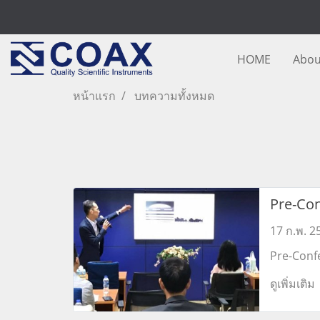
HOME
Abou
หน้าแรก
บทความทั้งหมด
Pre-Co
17 ก.พ. 2
Pre-Conf
Topic: Ma
ดูเพิ่มเติม
with AZt
Topic: O
40 & C-N