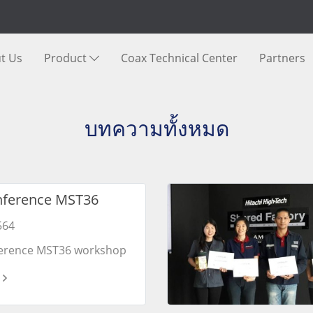
t Us
Product
Coax Technical Center
Partners
บทความทั้งหมด
nference MST36
564
erence MST36 workshop
terial characterization
ecLive Ultim Max EDS
bservation by Ultim Max
ano CMOS EBSD Date: