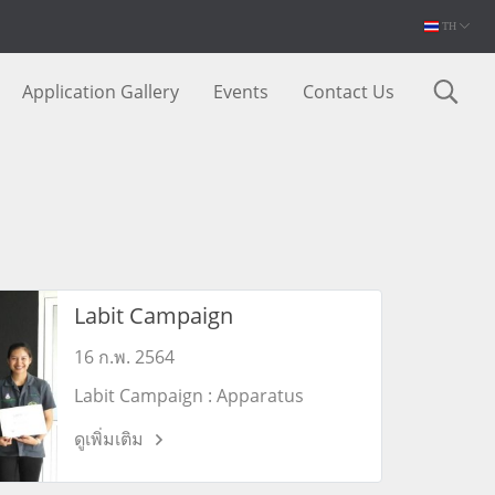
TH
Application Gallery
Events
Contact Us
Labit Campaign
16 ก.พ. 2564
Labit Campaign : Apparatus
Demonstoration Campaign SEM
ดูเพิ่มเติม
TM4000Plus & (EDX) Date: 11-15
Feb. 2019