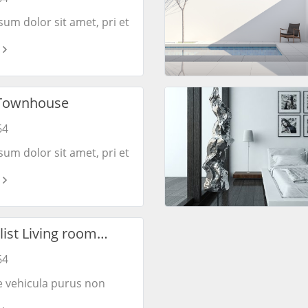
um dolor sit amet, pri et
onsulatu. Eu per ceteros
 Ea dictas legendos ius.
Townhouse
64
um dolor sit amet, pri et
onsulatu. Eu per ceteros
 Ea dictas legendos ius.
ist Living room
s
64
e vehicula purus non
 Pellentesque dui nulla,