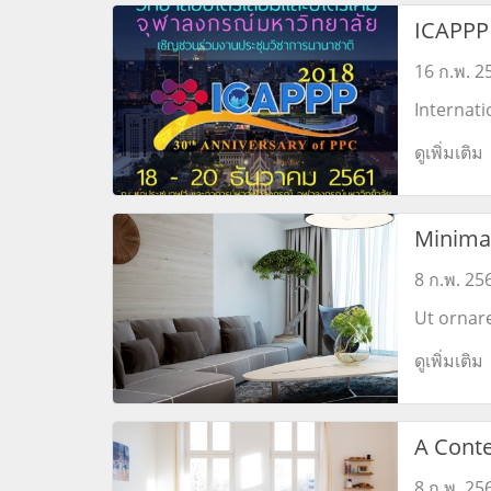
Tuesday,
ICAPPP
Presentat
imaging 
16 ก.พ. 2
variable
applicati
Internat
2. Intro
Advanced
technolo
ดูเพิ่มเติม
Petroche
and demo
2018 (IC
Minimal
Design
8 ก.พ. 25
Ut ornar
commodo.
ดูเพิ่มเติม
porttitor
sollicitud
Mauris 
feugiat.
A Cont
Interior
8 ก.พ. 25