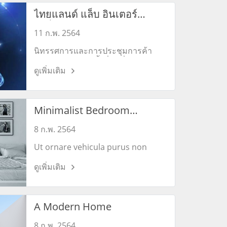
ไทยแลนด์ แล็บ อินเตอร์
เนชั่นแนล2018
11 ก.พ. 2564
นิทรรศการและการประชุมการค้า
ระหว่างประเทศครั้งที่ 8 เกี่ยวกับ
ดูเพิ่มเติม
อุปกรณ์และเทคโนโลยีห้องปฏิบัติการ
วิเคราะห์ เทคโนโลยีชีวภาพและ
วิทยาศาสตร์ชีวภาพ และเคมีภัณฑ์
และความปลอดภัย วันที่: 12-14
Minimalist Bedroom
กันยายน 2561
Designs
8 ก.พ. 2564
Ut ornare vehicula purus non
commodo. Pellentesque dui nulla,
ดูเพิ่มเติม
porttitor vitae augue vel,
sollicitudin sollicitudin eros.
Mauris bibendum elementum
feugiat.
A Modern Home
8 ก.พ. 2564