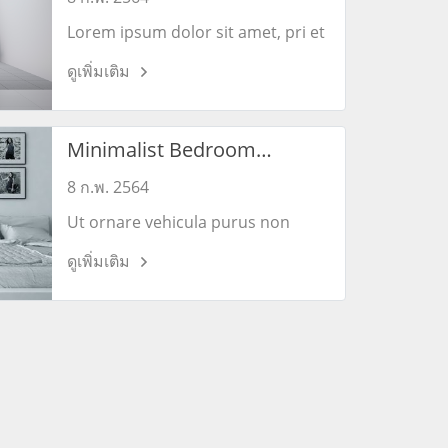
Lorem ipsum dolor sit amet, pri et
feugiat consulatu. Eu per ceteros
ดูเพิ่มเติม
platonem. Ea dictas legendos ius.
Minimalist Bedroom
Designs
8 ก.พ. 2564
Ut ornare vehicula purus non
commodo. Pellentesque dui nulla,
ดูเพิ่มเติม
porttitor vitae augue vel,
sollicitudin sollicitudin eros.
Mauris bibendum elementum
feugiat.