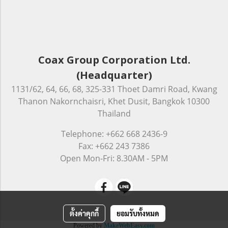
Coax Group Corporation Ltd.
(Headquarter)
1131/62, 64, 66, 68, 325-331 Thoet Damri Road, Kwang
Thanon Nakornchaisri, Khet Dusit, Bangkok 10300
Thailand
Telephone: +662 668 2436-9
Fax: +662 243 7386
Open Mon-Fri: 8.30AM - 5PM
ตั้งค่าคุกกี้
ยอมรับทั้งหมด
Powered by
MakeWebEasy.com