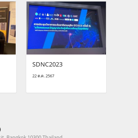
SDNC2023
22 ต.ค. 2567
)
it, Bangkok 10300 Thailand