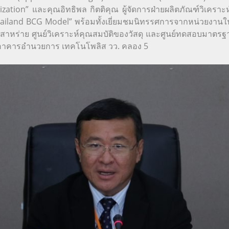
ization” และคุณอิทธิพล กิตติคุณ ผู้จัดการฝ่ายผลิตภัณฑ์วิเครา
iland BCG Model” พร้อมทั้งเยี่ยมชมนิทรรศการจากหน่วยงานใน
สาหร่าย ศูนย์วิเคราะห์คุณสมบัติของวัสดุ และศูนย์ทดสอบมาตร
5 อาคารอำนวยการ เทคโนโพลิส วว. คลอง 5