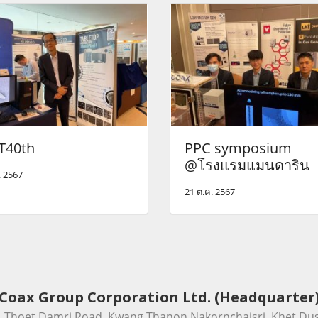
T40th
PPC symposium
@โรงแรมแมนดาริน
. 2567
21 ต.ค. 2567
Coax Group Corporation Ltd. (Headquarter
331 Thoet Damri Road, Kwang Thanon Nakornchaisri, Khet Dus